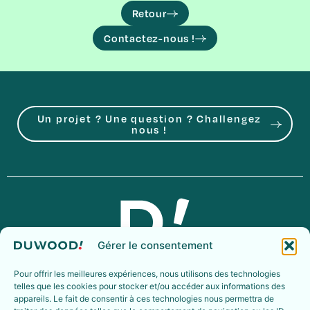
Retour
Contactez-nous !
Un projet ? Une question ? Challengez
nous !
Gérer le consentement
Agence de design de marque.
Nous créons des identités claires
Pour offrir les meilleures expériences, nous utilisons des technologies
qui révèlent et renforcent les marques.
telles que les cookies pour stocker et/ou accéder aux informations des
Rencontrons-nous !
appareils. Le fait de consentir à ces technologies nous permettra de