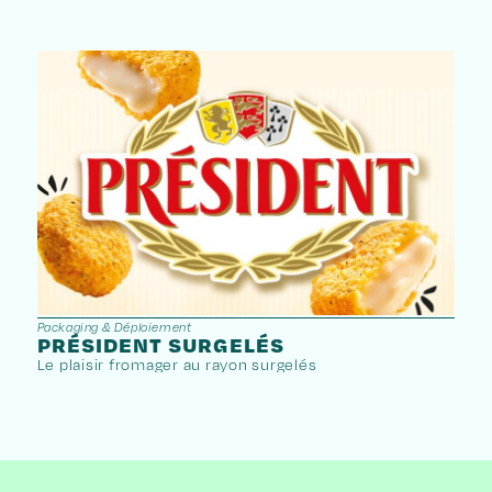
Packaging & Déploiement
Packa
PRÉSIDENT SURGELÉS
LO
Le plaisir fromager au rayon surgelés
La f