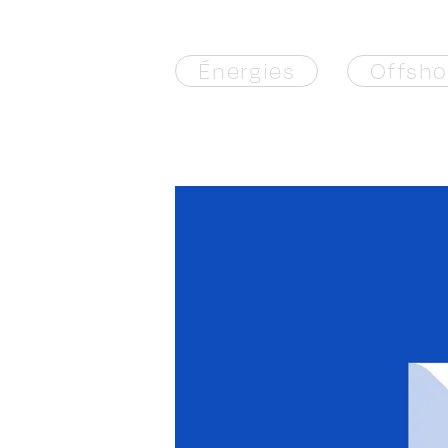
Énergies
Offsho