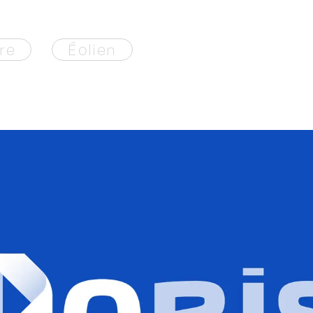
re
Éolien